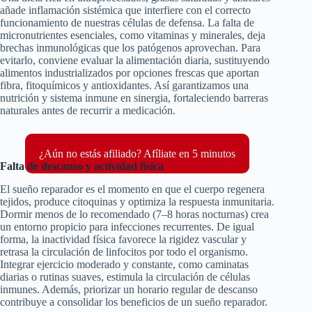
añade inflamación sistémica que interfiere con el correcto
funcionamiento de nuestras células de defensa. La falta de
micronutrientes esenciales, como vitaminas y minerales, deja
brechas inmunológicas que los patógenos aprovechan. Para
evitarlo, conviene evaluar la alimentación diaria, sustituyendo
alimentos industrializados por opciones frescas que aportan
fibra, fitoquímicos y antioxidantes. Así garantizamos una
nutrición y sistema inmune en sinergia, fortaleciendo barreras
naturales antes de recurrir a medicación.
¿Aún no estás afiliado? Afíliate en 5 minutos
Falta de descanso y actividad física
El sueño reparador es el momento en que el cuerpo regenera
tejidos, produce citoquinas y optimiza la respuesta inmunitaria.
Dormir menos de lo recomendado (7–8 horas nocturnas) crea
un entorno propicio para infecciones recurrentes. De igual
forma, la inactividad física favorece la rigidez vascular y
retrasa la circulación de linfocitos por todo el organismo.
Integrar ejercicio moderado y constante, como caminatas
diarias o rutinas suaves, estimula la circulación de células
inmunes. Además, priorizar un horario regular de descanso
contribuye a consolidar los beneficios de un sueño reparador.