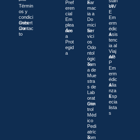
stan
Pref
a
Far
Términ
ce
VIV
eren
mac
os y
E
cial
ia a
condici
Em
Em
Do
ones
Cobert
erm
plea
mici
ura
Contac
édic
dos
Áre
lio
Ser
to
a
Asis
a
vici
tenc
Prot
os
ia al
egid
Odo
Viaj
a
ntol
ero
AP
ógic
P
os
Tom
Em
a de
erm
Mue
édic
stra
a
Alia
s de
nza
Lab
s
Esp
orat
ecia
orio
Con
lista
trol
s
Méd
ico
Pedi
atríc
o
Tom