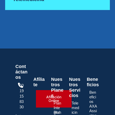
Cont
áctan
os
Afília
Nues
Nues
Bene
te
tros
tros
ficios
60
Plane
Servi
19
Ben
s
cios
15
Afíliación
efici
Online
83
os
Plan
Tele
AXA
30
Inte
med
Assi
gral
Plan
icin