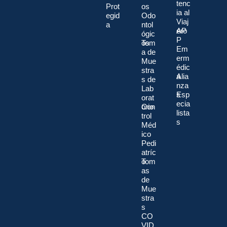
tenc
Prot
os
ia al
egid
Odo
Viaj
a
ntol
ero
AP
ógic
P
os
Tom
Em
a de
erm
Mue
édic
stra
a
Alia
s de
nza
Lab
s
Esp
orat
ecia
orio
Con
lista
trol
s
Méd
ico
Pedi
atríc
o
Tom
as
de
Mue
stra
s
CO
VID