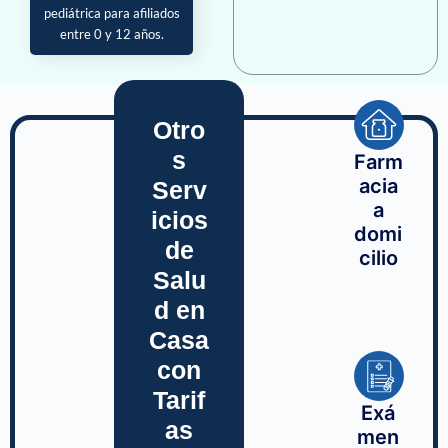
pediátrica para afiliados
entre 0 y 12 años.
Otro
s
Farm
acia
Serv
a
icios
domi
de
cilio
Salu
d en
Casa
con
Tarif
Exá
as
men