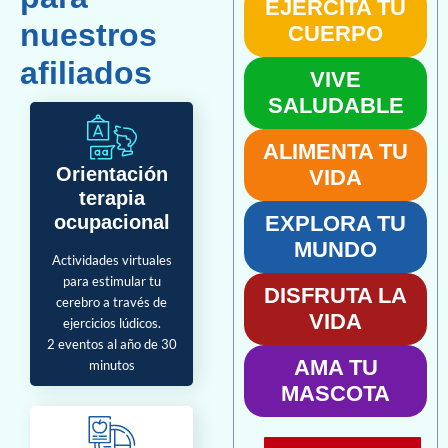
EJERCITA TU
nuestros
CUERPO
afiliados
VIVE
SALUDABLE
ALIMENTA TU
Orientación
VIDA
terapia
ocupacional
EXPLORA TU
MUNDO
Actividades virtuales
para estimular tu
DISFRUTA LA
cerebro a través de
VIDA
ejercicios lúdicos.
2 eventos al año de 30
AMA TU
minutos
MASCOTA