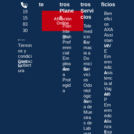
te
tros
tros
ficios
60
Plane
Servi
19
Ben
s
cios
15
Afíliación
efici
Online
83
os
Plan
Tele
AXA
30
Inte
med
Assi
gral
Plan
icin
stan
Pref
a
Far
Términ
ce
VIV
eren
mac
os y
E
cial
ia a
condici
Em
Em
Do
Contac
ones
erm
plea
mici
Cobert
to
édic
dos
Áre
lio
Ser
ura
a
Asis
a
vici
tenc
Prot
os
ia al
egid
Odo
Viaj
a
ntol
ero
AP
ógic
P
os
Tom
Em
a de
erm
Mue
édic
stra
a
Alia
s de
nza
Lab
s
Esp
orat