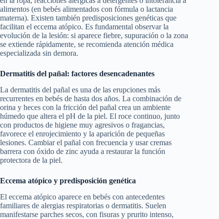
en la ropa, reacciones alérgicas a detergentes o intolerancia a
alimentos (en bebés alimentados con fórmula o lactancia
materna). Existen también predisposiciones genéticas que
facilitan el eccema atópico. Es fundamental observar la
evolución de la lesión: si aparece fiebre, supuración o la zona
se extiende rápidamente, se recomienda atención médica
especializada sin demora.
Dermatitis del pañal: factores desencadenantes
La dermatitis del pañal es una de las erupciones más
recurrentes en bebés de hasta dos años. La combinación de
orina y heces con la fricción del pañal crea un ambiente
húmedo que altera el pH de la piel. El roce continuo, junto
con productos de higiene muy agresivos o fragancias,
favorece el enrojecimiento y la aparición de pequeñas
lesiones. Cambiar el pañal con frecuencia y usar cremas
barrera con óxido de zinc ayuda a restaurar la función
protectora de la piel.
Eccema atópico y predisposición genética
El eccema atópico aparece en bebés con antecedentes
familiares de alergias respiratorias o dermatitis. Suelen
manifestarse parches secos, con fisuras y prurito intenso,