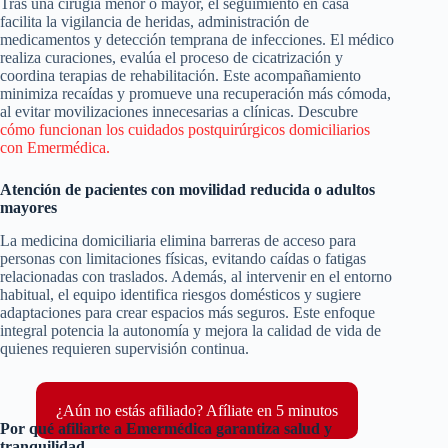
Tras una cirugía menor o mayor, el seguimiento en casa
facilita la vigilancia de heridas, administración de
medicamentos y detección temprana de infecciones. El médico
realiza curaciones, evalúa el proceso de cicatrización y
coordina terapias de rehabilitación. Este acompañamiento
minimiza recaídas y promueve una recuperación más cómoda,
al evitar movilizaciones innecesarias a clínicas. Descubre
cómo funcionan los cuidados postquirúrgicos domiciliarios
con Emermédica.
Atención de pacientes con movilidad reducida o adultos
mayores
La medicina domiciliaria elimina barreras de acceso para
personas con limitaciones físicas, evitando caídas o fatigas
relacionadas con traslados. Además, al intervenir en el entorno
habitual, el equipo identifica riesgos domésticos y sugiere
adaptaciones para crear espacios más seguros. Este enfoque
integral potencia la autonomía y mejora la calidad de vida de
quienes requieren supervisión continua.
¿Aún no estás afiliado? Afíliate en 5 minutos
Por qué afiliarte a Emermédica garantiza salud y
tranquilidad