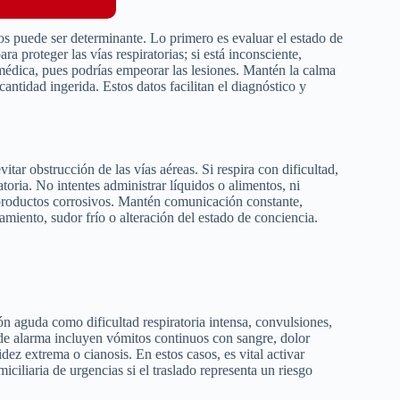
ios puede ser determinante. Lo primero es evaluar el estado de
ara proteger las vías respiratorias; si está inconsciente,
 médica, pues podrías empeorar las lesiones. Mantén la calma
cantidad ingerida. Estos datos facilitan el diagnóstico y
itar obstrucción de las vías aéreas. Si respira con dificultad,
toria. No intentes administrar líquidos o alimentos, ni
 productos corrosivos. Mantén comunicación constante,
amiento, sudor frío o alteración del estado de conciencia.
ón aguda como dificultad respiratoria intensa, convulsiones,
 de alarma incluyen vómitos continuos con sangre, dolor
dez extrema o cianosis. En estos casos, es vital activar
ciliaria de urgencias si el traslado representa un riesgo