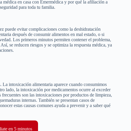
a médica en casa con Emermédica y por qué la afiliación a
seguridad para toda tu familia.
idez puede evitar complicaciones como la deshidratación
ntaria después de consumir alimentos en mal estado, o si
avedad. Los primeros minutos permiten contener el problema,
a. Así, se reducen riesgos y se optimiza la respuesta médica, ya
aciones.
das. La intoxicación alimentaria aparece cuando consumimos
tro lado, la intoxicación por medicamentos ocurre al exceder
frecuentes son las intoxicaciones por productos de limpieza,
r quemaduras internas. También se presentan casos de
onocer estas causas comunes ayuda a prevenir y a saber qué
liate en 5 minutos