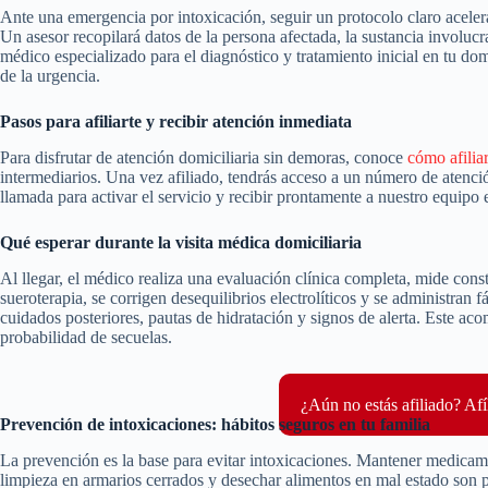
Ante una emergencia por intoxicación, seguir un protocolo claro acelera
Un asesor recopilará datos de la persona afectada, la sustancia involuc
médico especializado para el diagnóstico y tratamiento inicial en tu do
de la urgencia.
Pasos para afiliarte y recibir atención inmediata
Para disfrutar de atención domiciliaria sin demoras, conoce
cómo afilia
intermediarios. Una vez afiliado, tendrás acceso a un número de atenció
llamada para activar el servicio y recibir prontamente a nuestro equipo 
Qué esperar durante la visita médica domiciliaria
Al llegar, el médico realiza una evaluación clínica completa, mide consta
sueroterapia, se corrigen desequilibrios electrolíticos y se administran 
cuidados posteriores, pautas de hidratación y signos de alerta. Este ac
probabilidad de secuelas.
¿Aún no estás afiliado? Afí
Prevención de intoxicaciones: hábitos seguros en tu familia
La prevención es la base para evitar intoxicaciones. Mantener medicam
limpieza en armarios cerrados y desechar alimentos en mal estado son 