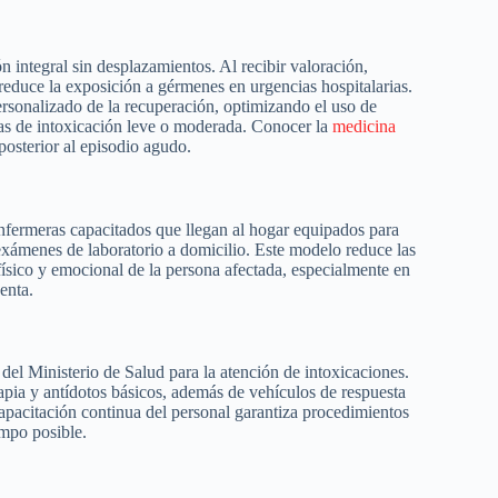
ón integral sin desplazamientos. Al recibir valoración,
 reduce la exposición a gérmenes en urgencias hospitalarias.
rsonalizado de la recuperación, optimizando el uso de
as de intoxicación leve o moderada. Conocer la
medicina
posterior al episodio agudo.
enfermeras capacitados que llegan al hogar equipados para
exámenes de laboratorio a domicilio. Este modelo reduce las
físico y emocional de la persona afectada, especialmente en
enta.
l Ministerio de Salud para la atención de intoxicaciones.
apia y antídotos básicos, además de vehículos de respuesta
capacitación continua del personal garantiza procedimientos
empo posible.