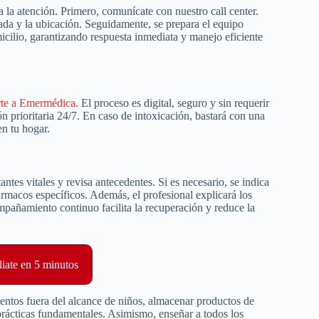
 la atención. Primero, comunícate con nuestro call center.
rada y la ubicación. Seguidamente, se prepara el equipo
micilio, garantizando respuesta inmediata y manejo eficiente
rte a Emermédica
. El proceso es digital, seguro y sin requerir
n prioritaria 24/7. En caso de intoxicación, bastará con una
en tu hogar.
ntes vitales y revisa antecedentes. Si es necesario, se indica
fármacos específicos. Además, el profesional explicará los
ompañamiento continuo facilita la recuperación y reduce la
liate en 5 minutos
entos fuera del alcance de niños, almacenar productos de
prácticas fundamentales. Asimismo, enseñar a todos los