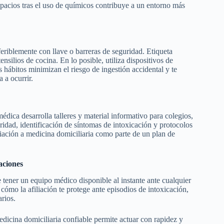
espacios tras el uso de químicos contribuye a un entorno más
riblemente con llave o barreras de seguridad. Etiqueta
nsilios de cocina. En lo posible, utiliza dispositivos de
 hábitos minimizan el riesgo de ingestión accidental y te
 a ocurrir.
édica desarrolla talleres y material informativo para colegios,
dad, identificación de síntomas de intoxicación y protocolos
iliación a medicina domiciliaria como parte de un plan de
caciones
e tener un equipo médico disponible al instante ante cualquier
cómo la afiliación te protege ante episodios de intoxicación,
rios.
dicina domiciliaria confiable permite actuar con rapidez y