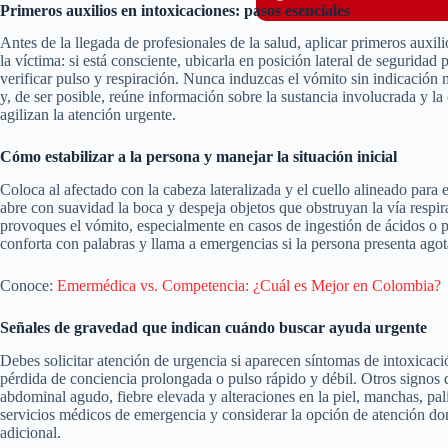
Primeros auxilios en intoxicaciones: pasos esenciales
Antes de la llegada de profesionales de la salud, aplicar primeros auxil
la víctima: si está consciente, ubicarla en posición lateral de seguridad p
verificar pulso y respiración. Nunca induzcas el vómito sin indicación
y, de ser posible, reúne información sobre la sustancia involucrada y la 
agilizan la atención urgente.
Cómo estabilizar a la persona y manejar la situación inicial
Coloca al afectado con la cabeza lateralizada y el cuello alineado para ev
abre con suavidad la boca y despeja objetos que obstruyan la vía respira
provoques el vómito, especialmente en casos de ingestión de ácidos o
conforta con palabras y llama a emergencias si la persona presenta agot
Conoce:
Emermédica vs. Competencia: ¿Cuál es Mejor en Colombia?
Señales de gravedad que indican cuándo buscar ayuda urgente
Debes solicitar atención de urgencia si aparecen síntomas de intoxicaci
pérdida de conciencia prolongada o pulso rápido y débil. Otros signos
abdominal agudo, fiebre elevada y alteraciones en la piel, manchas, pali
servicios médicos de emergencia y considerar la opción de atención domi
adicional.