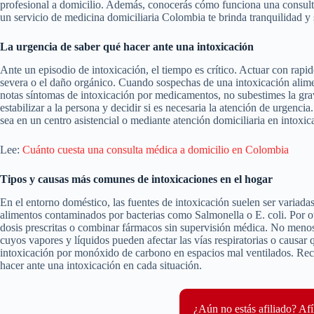
profesional a domicilio. Además, conocerás cómo funciona una consult
un servicio de medicina domiciliaria Colombia te brinda tranquilidad y 
La urgencia de saber qué hacer ante una intoxicación
Ante un episodio de intoxicación, el tiempo es crítico. Actuar con rap
severa o el daño orgánico. Cuando sospechas de una intoxicación alime
notas síntomas de intoxicación por medicamentos, no subestimes la gr
estabilizar a la persona y decidir si es necesaria la atención de urgenci
sea en un centro asistencial o mediante atención domiciliaria en intoxic
Lee:
Cuánto cuesta una consulta médica a domicilio en Colombia
Tipos y causas más comunes de intoxicaciones en el hogar
En el entorno doméstico, las fuentes de intoxicación suelen ser varia
alimentos contaminados por bacterias como Salmonella o E. coli. Por o
dosis prescritas o combinar fármacos sin supervisión médica. No menos 
cuyos vapores y líquidos pueden afectar las vías respiratorias o causa
intoxicación por monóxido de carbono en espacios mal ventilados. Rec
hacer ante una intoxicación en cada situación.
¿Aún no estás afiliado? Afí