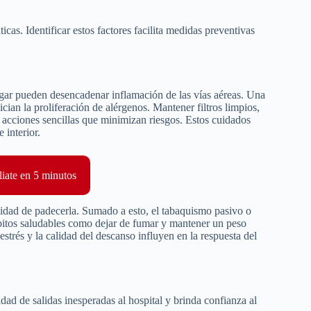
icas. Identificar estos factores facilita medidas preventivas
gar pueden desencadenar inflamación de las vías aéreas. Una
ian la proliferación de alérgenos. Mantener filtros limpios,
on acciones sencillas que minimizan riesgos. Estos cuidados
 interior.
liate en 5 minutos
lidad de padecerla. Sumado a esto, el tabaquismo pasivo o
ábitos saludables como dejar de fumar y mantener un peso
trés y la calidad del descanso influyen en la respuesta del
dad de salidas inesperadas al hospital y brinda confianza al