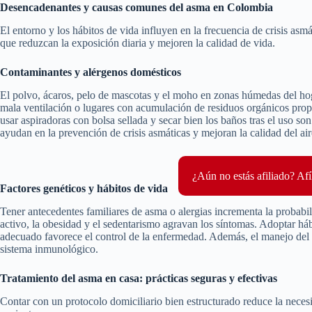
Desencadenantes y causas comunes del asma en Colombia
El entorno y los hábitos de vida influyen en la frecuencia de crisis asmát
que reduzcan la exposición diaria y mejoren la calidad de vida.
Contaminantes y alérgenos domésticos
El polvo, ácaros, pelo de mascotas y el moho en zonas húmedas del ho
mala ventilación o lugares con acumulación de residuos orgánicos propic
usar aspiradoras con bolsa sellada y secar bien los baños tras el uso s
ayudan en la prevención de crisis asmáticas y mejoran la calidad del aire
¿Aún no estás afiliado? Afí
Factores genéticos y hábitos de vida
Tener antecedentes familiares de asma o alergias incrementa la probabi
activo, la obesidad y el sedentarismo agravan los síntomas. Adoptar h
adecuado favorece el control de la enfermedad. Además, el manejo del es
sistema inmunológico.
Tratamiento del asma en casa: prácticas seguras y efectivas
Contar con un protocolo domiciliario bien estructurado reduce la necesi