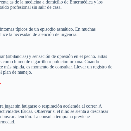
ventajas de la medicina a domicilio de Emermédica y los
aldo profesional sin salir de casa.
 síntomas típicos de un episodio asmático. En muchas
duce la necesidad de atención de urgencia.
irar (sibilancias) y sensación de opresión en el pecho. Estas
tes como humo de cigarrillo o polución urbana. Cuando
ce más rápida, es momento de consultar. Llevar un registro de
el plan de manejo.
?
 jugar sin fatigarse o respiración acelerada al correr. A
actividades físicas. Observar si el niño se sienta a descansar
ra buscar atención. La consulta temprana previene
fermedad.