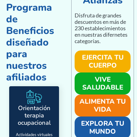
Alianzas
Programa
Disfruta de grandes
de
descuentos en más de
Beneficios
230 establecimientos
en nuestras difernetes
diseñado
categorías.
para
EJERCITA TU
nuestros
CUERPO
afiliados
VIVE
SALUDABLE
ALIMENTA TU
Orientación
VIDA
terapia
ocupacional
EXPLORA TU
MUNDO
Actividades virtuales