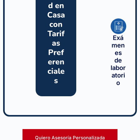
d en
Casa
con
Tarif
Exá
as
men
Pref
es
eren
de
labor
ciale
atori
s
o
Quiero Asesoría Personalizada