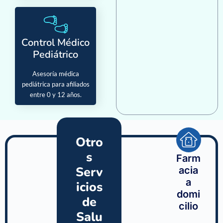
Control Médico
Pediátrico
Asesoría médica
pediátrica para afiliados
entre 0 y 12 años.
Otro
s
Farm
Serv
acia
a
icios
domi
de
cilio
Salu