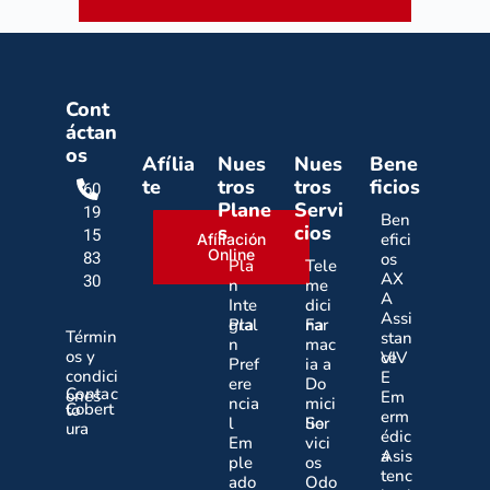
Cont
áctan
os
Afília
Nues
Nues
Bene
te
tros
tros
ficios
60
Plane
Servi
19
Ben
s
cios
15
efici
Afíliación
Online
83
os
Pla
Tele
AX
30
n
me
A
Inte
dici
Assi
gral
Pla
na
Far
Términ
stan
n
mac
os y
ce
VIV
Pref
ia a
condici
E
ere
Do
Contac
ones
Em
ncia
mici
Cobert
to
erm
l
lio
Ser
ura
édic
Em
vici
a
Asis
ple
os
tenc
ado
Odo