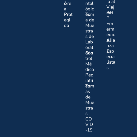
ia al
s
Áre
ntol
Viaj
a
ógic
ero
AP
Prot
os
Tom
P
egi
a de
Em
da
Mue
erm
stra
édic
s de
a
Alia
Lab
nza
orat
s
Esp
orio
Con
ecia
trol
lista
Mé
s
dico
Ped
iatrí
co
Tom
as
de
Mue
stra
s
CO
VID
-19