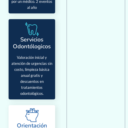
por un médico. 2 eventos
al año
Servicios
Odontólogicos
Valoración inicial y
atención de urgencias sin
costo, limpieza básica
anual gratis y
descuentos en
tratamientos
odontológicos.
Orientación