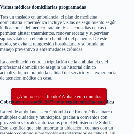
Visitas médicas domiciliarias programadas
Tras un traslado en ambulancia, el plan de medicina
domiciliaria Emermédica incluye visitas de seguimiento según
indicaciones del médico tratante. Estas consultas en casa
permiten ajustar tratamientos, renovar recetas y supervisar
signos vitales en el entorno habitual del paciente. De este
modo, se evita la reingresión hospitalaria y se brinda un
manejo preventivo a enfermedades crónicas.
La coordinación entre la tripulación de la ambulancia y el
profesional domiciliario asegura un historial clínico
actualizado, mejorando la calidad del servicio y la experiencia
de atención médica en casa.
¿Aún no estás afiliado? Afíliate en 5 minutos
Cobertura y respaldo 24/7 en tu región con Emermédica
La red de ambulancias en Colombia de Emermédica abarca
múltiples ciudades y municipios, gracias a convenios con
proveedores locales autorizados por el Ministerio de Salud.
Esto significa que, sin importar tu ubicación, cuentas con un
respaldo continuo y protocolos estandarizados de calidad. Un