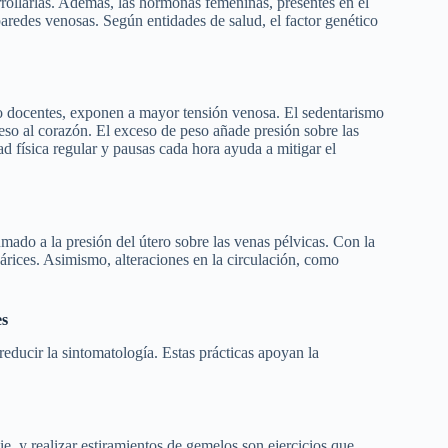
arrollarlas. Además, las hormonas femeninas, presentes en el
paredes venosas. Según entidades de salud, el factor genético
 o docentes, exponen a mayor tensión venosa. El sedentarismo
eso al corazón. El exceso de peso añade presión sobre las
d física regular y pausas cada hora ayuda a mitigar el
do a la presión del útero sobre las venas pélvicas. Con la
várices. Asimismo, alteraciones en la circulación, como
ces
reducir la sintomatología. Estas prácticas apoyan la
e, y realizar estiramientos de gemelos son ejercicios que