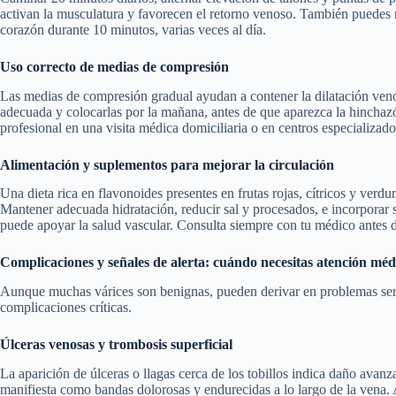
activan la musculatura y favorecen el retorno venoso. También puedes re
corazón durante 10 minutos, varias veces al día.
Uso correcto de medias de compresión
Las medias de compresión gradual ayudan a contener la dilatación venosa
adecuada y colocarlas por la mañana, antes de que aparezca la hinchazó
profesional en una visita médica domiciliaria o en centros especializad
Alimentación y suplementos para mejorar la circulación
Una dieta rica en flavonoides presentes en frutas rojas, cítricos y verdu
Mantener adecuada hidratación, reducir sal y procesados, e incorporar
puede apoyar la salud vascular. Consulta siempre con tu médico antes 
Complicaciones y señales de alerta: cuándo necesitas atención mé
Aunque muchas várices son benignas, pueden derivar en problemas serios
complicaciones críticas.
Úlceras venosas y trombosis superficial
La aparición de úlceras o llagas cerca de los tobillos indica daño avanza
manifiesta como bandas dolorosas y endurecidas a lo largo de la vena.