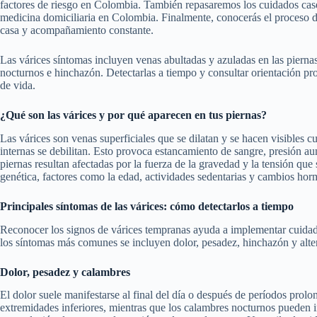
factores de riesgo en Colombia. También repasaremos los cuidados casero
medicina domiciliaria en Colombia. Finalmente, conocerás el proceso d
casa y acompañamiento constante.
Las várices síntomas incluyen venas abultadas y azuladas en las piernas
nocturnos e hinchazón. Detectarlas a tiempo y consultar orientación pro
de vida.
¿Qué son las várices y por qué aparecen en tus piernas?
Las várices son venas superficiales que se dilatan y se hacen visibles c
internas se debilitan. Esto provoca estancamiento de sangre, presión au
piernas resultan afectadas por la fuerza de la gravedad y la tensión qu
genética, factores como la edad, actividades sedentarias y cambios ho
Principales síntomas de las várices: cómo detectarlos a tiempo
Reconocer los signos de várices tempranas ayuda a implementar cuidado
los síntomas más comunes se incluyen dolor, pesadez, hinchazón y alte
Dolor, pesadez y calambres
El dolor suele manifestarse al final del día o después de períodos prol
extremidades inferiores, mientras que los calambres nocturnos pueden i