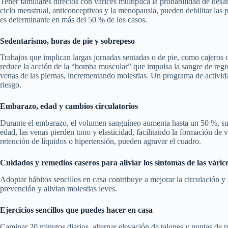
Tener familiares directos con várices multiplica la probabilidad de des
ciclo menstrual, anticonceptivos y la menopausia, pueden debilitar las 
es determinante en más del 50 % de los casos.
Sedentarismo, horas de pie y sobrepeso
Trabajos que implican largas jornadas sentadas o de pie, como cajeros
reduce la acción de la “bomba muscular” que impulsa la sangre de regr
venas de las piernas, incrementando molestias. Un programa de activida
riesgo.
Embarazo, edad y cambios circulatorios
Durante el embarazo, el volumen sanguíneo aumenta hasta un 50 %, suma
edad, las venas pierden tono y elasticidad, facilitando la formación de 
retención de líquidos o hipertensión, pueden agravar el cuadro.
Cuidados y remedios caseros para aliviar los síntomas de las vári
Adoptar hábitos sencillos en casa contribuye a mejorar la circulación y 
prevención y alivian molestias leves.
Ejercicios sencillos que puedes hacer en casa
Caminar 20 minutos diarios, alternar elevación de talones y puntas de pi