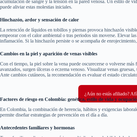
acumulación de sangre y la tensión en la pared venosa. Un estilo de vida
puede aliviar estas molestias iniciales.
Hinchazón, ardor y sensación de calor
La retención de líquidos en tobillos y piernas provoca hinchazón visib
empeorar con el calor ambiental o tras periodos sin moverse. Elevar las
inflamación. Si la hinchazón persiste o se acompaña de enrojecimiento
Cambios en la piel y aparición de venas visibles
Con el tiempo, la piel sobre la vena puede oscurecerse o volverse más f
avanzados, surgen úlceras o eczema venoso. Visualizar venas gruesas, to
Ante cambios cutáneos, la recomendación es evaluar el estado circulato
¿Aún no estás afiliado? Afí
Factores de riesgo en Colombia: genética, estilo de vida y ocupac
En Colombia, la combinación de herencia, hábitos y exigencias laborale
permite diseñar estrategias de prevención en el día a día.
Antecedentes familiares y hormonas