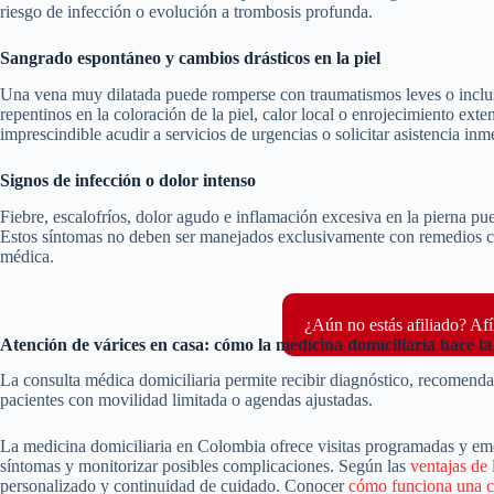
riesgo de infección o evolución a trombosis profunda.
Sangrado espontáneo y cambios drásticos en la piel
Una vena muy dilatada puede romperse con traumatismos leves o inclu
repentinos en la coloración de la piel, calor local o enrojecimiento exten
imprescindible acudir a servicios de urgencias o solicitar asistencia in
Signos de infección o dolor intenso
Fiebre, escalofríos, dolor agudo e inflamación excesiva en la pierna pu
Estos síntomas no deben ser manejados exclusivamente con remedios ca
médica.
¿Aún no estás afiliado? Afí
Atención de várices en casa: cómo la medicina domiciliaria hace l
La consulta médica domiciliaria permite recibir diagnóstico, recomendaci
pacientes con movilidad limitada o agendas ajustadas.
La medicina domiciliaria en Colombia ofrece visitas programadas y emer
síntomas y monitorizar posibles complicaciones. Según las
ventajas de 
personalizado y continuidad de cuidado. Conocer
cómo funciona una c