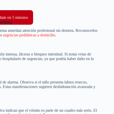
liate en 5 minutos
mediata
alarma ameritan atención profesional sin demora. Reconocerlos
mo
urgencias pediátricas a domicilio
.
ón intensa, úlceras o bloqueo intestinal. Si notas vetas de
o hospitalario de urgencias, ya que podría haber daño en la
l de alarma. Observa si el niño presenta labios resecos,
s. Estas manifestaciones sugieren deshidratación avanzada y
va indican que el vómito es parte de un cuadro más serio. El