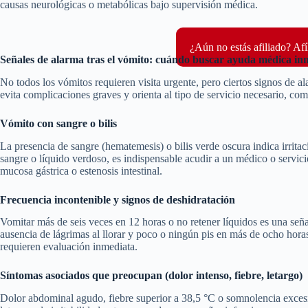
causas neurológicas o metabólicas bajo supervisión médica.
¿Aún no estás afiliado? Afí
Señales de alarma tras el vómito: cuándo buscar ayuda médica in
No todos los vómitos requieren visita urgente, pero ciertos signos de 
evita complicaciones graves y orienta al tipo de servicio necesario, co
Vómito con sangre o bilis
La presencia de sangre (hematemesis) o bilis verde oscura indica irritaci
sangre o líquido verdoso, es indispensable acudir a un médico o servici
mucosa gástrica o estenosis intestinal.
Frecuencia incontenible y signos de deshidratación
Vomitar más de seis veces en 12 horas o no retener líquidos es una seña
ausencia de lágrimas al llorar y poco o ningún pis en más de ocho hora
requieren evaluación inmediata.
Síntomas asociados que preocupan (dolor intenso, fiebre, letargo)
Dolor abdominal agudo, fiebre superior a 38,5 °C o somnolencia excesi