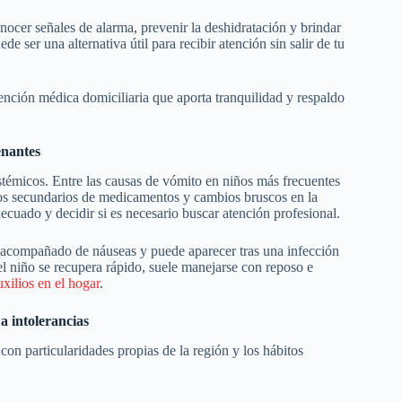
onocer señales de alarma, prevenir la deshidratación y brindar
de ser una alternativa útil para recibir atención sin salir de tu
tención médica domiciliaria que aporta tranquilidad y respaldo
enantes
istémicos. Entre las causas de vómito en niños más frecuentes
ectos secundarios de medicamentos y cambios bruscos en la
decuado y decidir si es necesario buscar atención profesional.
a acompañado de náuseas y puede aparecer tras una infección
 y el niño se recupera rápido, suele manejarse con reposo e
xilios en el hogar
.
a intolerancias
on particularidades propias de la región y los hábitos