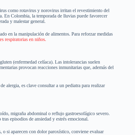
irus como rotavirus y norovirus irritan el revestimiento del
ea. En Colombia, la temporada de lluvias puede favorecer
erada y malestar general.
dado en la manipulación de alimentos. Para reforzar medidas
 respiratorias en niños.
 gluten (enfermedad celíaca). Las intolerancias suelen
imentarias provocan reacciones inmunitarias que, además del
e alergia, es clave consultar a un pediatra para realizar
oído, migraña abdominal o reflujo gastroesofágico severo.
 tras episodios de ansiedad y estrés emocional.
 o si aparecen con dolor paroxístico, conviene evaluar