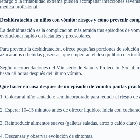
letargo o la irritabilidad extrema pueden acompañar infecciones severa
médica profesional.
Deshidratación en niños con vómito: riesgos y cómo prevenir comp
La deshidratación es la complicación más temida tras episodios de vómit
evolucionar rápido en lactantes y preescolares.
Para prevenir la deshidratación, ofrece pequeñas porciones de solución
azucarados o bebidas gaseosas, que empeoran el desequilibrio electrolí
Según recomendaciones del Ministerio de Salud y Protección Social, man
hasta 48 horas después del último vómito.
Qué hacer en casa después de un episodio de vómito: pautas práctic
1. Colocar al niño sentado o semiincorporado para reducir el riesgo de
2. Esperar 10–15 minutos antes de ofrecer líquidos. Inicia con cuchara
3. Reintroducir alimentos suaves (galletas saladas, arroz o caldo claro)
4. Descansar y observar evolución de síntomas.