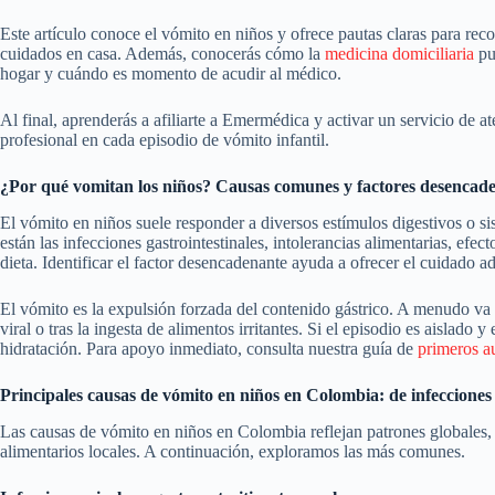
Este artículo conoce el vómito en niños y ofrece pautas claras para rec
cuidados en casa. Además, conocerás cómo la
medicina domiciliaria
pue
hogar y cuándo es momento de acudir al médico.
Al final, aprenderás a afiliarte a Emermédica y activar un servicio de a
profesional en cada episodio de vómito infantil.
¿Por qué vomitan los niños? Causas comunes y factores desencad
El vómito en niños suele responder a diversos estímulos digestivos o s
están las infecciones gastrointestinales, intolerancias alimentarias, ef
dieta. Identificar el factor desencadenante ayuda a ofrecer el cuidado a
El vómito es la expulsión forzada del contenido gástrico. A menudo v
viral o tras la ingesta de alimentos irritantes. Si el episodio es aislado
hidratación. Para apoyo inmediato, consulta nuestra guía de
primeros au
Principales causas de vómito en niños en Colombia: de infecciones 
Las causas de vómito en niños en Colombia reflejan patrones globales, c
alimentarios locales. A continuación, exploramos las más comunes.