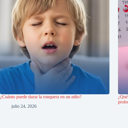
¿Cuánto puede durar la ronquera en un niño?
¿Qué 
prol
julio 24, 2026