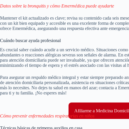
Datos sobre la bronquitis y cómo Emermédica puede ayudarte
Mantener el kit actualizado es clave; revisa su contenido cada seis me
con un kit bien equipado y accesible es una excelente forma de comple
ofrece Emermédica, asegurando una respuesta efectiva ante emergencia
Cuándo buscar ayuda profesional
Es crucial saber cuándo acudir a un servicio médico. Situaciones como l
abundantes o reacciones alérgicas severas son señales de alarma. En e
para atención domiciliaria puede ser invaluable, ya que ofrecen atenció
minimizando el tiempo de espera y el estrés asociado con las visitas al h
Para asegurar un respaldo médico integral y estar siempre preparado a
de atención domiciliaria personalizada, asistencia en situaciones críti
más lo necesites. No dejes tu salud en manos del azar; contacta a Eme
para ti y tu familia. ¡No esperes más!
Afiliarme a Medicina Domicil
Cómo prevenir enfermedades respiratorias en niños
Técnicas básicas de primeros auxilios en casa