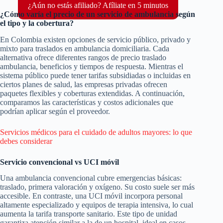
¿Aún no estás afiliado? Afíliate en 5 minutos
¿Cómo varía el precio de un servicio de ambulancia según
el tipo y la cobertura?
En Colombia existen opciones de servicio público, privado y
mixto para traslados en ambulancia domiciliaria. Cada
alternativa ofrece diferentes rangos de precio traslado
ambulancia, beneficios y tiempos de respuesta. Mientras el
sistema público puede tener tarifas subsidiadas o incluidas en
ciertos planes de salud, las empresas privadas ofrecen
paquetes flexibles y coberturas extendidas. A continuación,
comparamos las características y costos adicionales que
podrían aplicar según el proveedor.
Servicios médicos para el cuidado de adultos mayores: lo que
debes considerar
Servicio convencional vs UCI móvil
Una ambulancia convencional cubre emergencias básicas:
traslado, primera valoración y oxígeno. Su costo suele ser más
accesible. En contraste, una UCI móvil incorpora personal
altamente especializado y equipos de terapia intensiva, lo cual
aumenta la tarifa transporte sanitario. Este tipo de unidad
garantiza atención similar a la de un hospital, ideal en casos