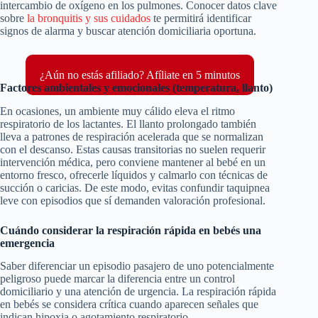
intercambio de oxígeno en los pulmones. Conocer datos clave
sobre
la bronquitis y sus cuidados
te permitirá identificar
signos de alarma y buscar atención domiciliaria oportuna.
¿Aún no estás afiliado? Afíliate en 5 minutos
Factores ambientales y emocionales (temperatura, llanto)
En ocasiones, un ambiente muy cálido eleva el ritmo
respiratorio de los lactantes. El llanto prolongado también
lleva a patrones de respiración acelerada que se normalizan
con el descanso. Estas causas transitorias no suelen requerir
intervención médica, pero conviene mantener al bebé en un
entorno fresco, ofrecerle líquidos y calmarlo con técnicas de
succión o caricias. De este modo, evitas confundir taquipnea
leve con episodios que sí demanden valoración profesional.
Cuándo considerar la respiración rápida en bebés una
emergencia
Saber diferenciar un episodio pasajero de uno potencialmente
peligroso puede marcar la diferencia entre un control
domiciliario y una atención de urgencia. La respiración rápida
en bebés se considera crítica cuando aparecen señales que
indican hipoxia o agotamiento respiratorio.