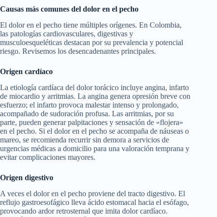
Causas más comunes del dolor en el pecho
El dolor en el pecho tiene múltiples orígenes. En Colombia,
las patologías cardiovasculares, digestivas y
musculoesqueléticas destacan por su prevalencia y potencial
riesgo. Revisemos los desencadenantes principales.
Origen cardíaco
La etiología cardíaca del dolor torácico incluye angina, infarto
de miocardio y arritmias. La angina genera opresión breve con
esfuerzo; el infarto provoca malestar intenso y prolongado,
acompañado de sudoración profusa. Las arritmias, por su
parte, pueden generar palpitaciones y sensación de «flojera»
en el pecho. Si el dolor en el pecho se acompaña de náuseas o
mareo, se recomienda recurrir sin demora a servicios de
urgencias médicas a domicilio para una valoración temprana y
evitar complicaciones mayores.
Origen digestivo
A veces el dolor en el pecho proviene del tracto digestivo. El
reflujo gastroesofágico lleva ácido estomacal hacia el esófago,
provocando ardor retrosternal que imita dolor cardíaco.