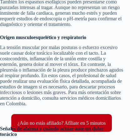
También los espasmos esofágicos pueden presentarse como
punzadas intensas al tragar. Aunque no representan un riesgo
inminente de falla cardiaca, generan mucho estrés y pueden
requerir estudios de endoscopia o pH-metría para confirmar el
diagnóstico y orientar el tratamiento.
Origen musculoesquelético y respiratorio
La tensión muscular por malas posturas o esfuerzo excesivo
suele causar dolor torácico localizable con el tacto. La
costocondritis, inflamación de la unión entre costilla y
esternón, genera dolor al mover el tórax. En contraste, la
pleuresía o inflamación de la pleura produce pinchazos agudos
al respirar profundo. En estos casos, el profesional de salud
puede realizar una evaluación física detallada, acompañada de
estudios de imagen si es necesario, para descartar procesos
infecciosos o lesiones más graves. Para más orientación sobre
atención a domicilio, consulta servicios médicos domiciliarios
en Colombia.
¿Aún no estás afiliado? Afíliate en 5 minutos
Señales de alarma y cuándo actuar ante un dolor
torácico