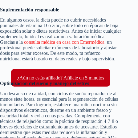
Suplementación responsable
En algunos casos, la dieta puede no cubrir necesidades
puntuales de vitamina D o zinc, sobre todo en épocas de baja
exposición solar o dietas restrictivas. Antes de iniciar cualquier
suplemento, lo ideal es realizar una valoración médica.
Gracias a la
consulta médica en casa con Emermédica
, un
profesional puede solicitar exámenes de laboratorio y ajustar
dosis para evitar excesos. De este modo, tu refuerzo
nutricional estará basado en datos reales y bajo supervisión.
¿Aún no estás afiliado? Afíliate en 5 minutos
Optimización del sueño y manejo del estrés
Un descanso de calidad, con ciclos de sueño reparador de al
menos siete horas, es esencial para la regeneración de células
inmunitarias. Para lograrlo, establece una rutina nocturna sin
dispositivos electrónicos, duerme en un ambiente fresco y
oscuridad total, y evita cenas pesadas. Complementa con
técnicas de relajación como la práctica de respiración 4-7-8 o
breves ejercicios de estiramiento antes de acostarte. Estudios
demuestran que estas medidas reducen la inflamación y
mejoran la eficacia de las vacunas y defensas naturales. Más