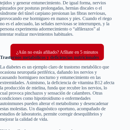
tejidos y generar entumecimiento. De igual forma, nervios
pinzados por posturas prolongadas, hernias discales o el
síndrome del túnel carpiano presionan las fibras nerviosas,
provocando ese hormigueo en manos y pies. Cuando el riego
no es el adecuado, las señales nerviosas se interrumpen, y la
persona experimenta adormecimiento o “alfilerazos” al
intentar realizar movimientos habituales.
¿Aún no estás afiliado? Afíliate en 5 minutos
Trastornos metabólicos y deficiencias nutricionales
La diabetes es un ejemplo claro de trastorno metabólico que
ocasiona neuropatía periférica, dañando los nervios y
causando hormigueo nocturno y entumecimiento en las
extremidades. Asimismo, la deficiencia de vitamina B12 afecta
la producción de mielina, funda que recubre los nervios, lo
cual provoca pinchazos y sensación de calambres. Otras
condiciones como hipotiroidismo o enfermedades
autoinmunes pueden alterar el metabolismo y desencadenar
estas molestias. Un diagnóstico oportuno, acompañado de
estudios de laboratorio, permite corregir desequilibrios y
mejorar la calidad de vida.