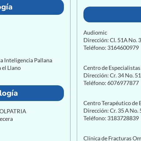
ogía
Audiomic
Dirección: Cl. 51A No. 
Teléfono: 3164600979
a Inteligencia Pallana
 el Llano
Centro de Especialist
Dirección: Cr. 34 No. 5
Teléfono: 6076977877
logía
Centro Terapéutico de E
Dirección: Cr. 35 A No.
 COLPATRIA
Teléfono: 3183728839
becera
Clínica de Fracturas O