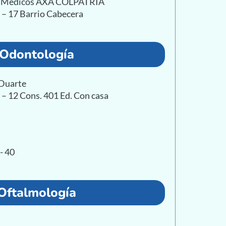
as Médicos AXA COLPATRIA
1 – 17 Barrio Cabecera
Odontología
 Duarte
5 – 12 Cons. 401 Ed. Con casa
- 40
Oftalmología