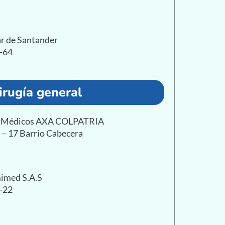
r de Santander
0-64
irugía general
as Médicos AXA COLPATRIA
1 – 17 Barrio Cabecera
mimed S.A.S
4-22