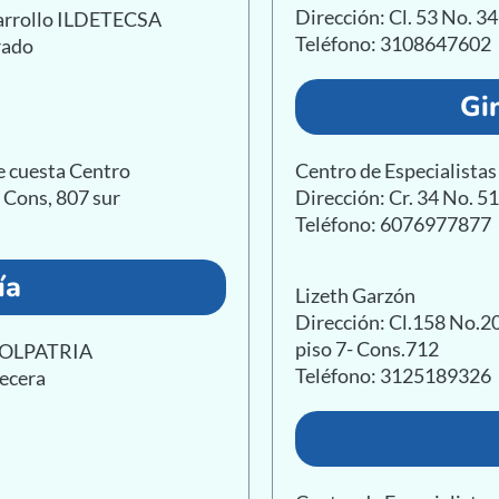
Dirección: Cl. 53 No. 3
sarrollo ILDETECSA
Teléfono: 3108647602
prado
Gi
e cuesta Centro
Centro de Especialist
8 Cons, 807 sur
Dirección: Cr. 34 No. 5
Teléfono: 6076977877
ía
Lizeth Garzón
Dirección: Cl.158 No.20
piso 7- Cons.712
 COLPATRIA
Teléfono: 3125189326
becera