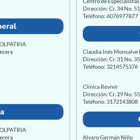
Centro de Especialist
Dirección: Cr. 34 No. 5
Teléfono: 6076977877
eral
 COLPATRIA
becera
Claudia Inés Monsalve
Dirección: Cr. 31 No. 3
Teléfono: 3214575376
Clínica Revivir
Dirección: Cr. 29 No. 55
Teléfono: 3172143808
ía
 COLPATRIA
becera
Alvaro Germán Niño