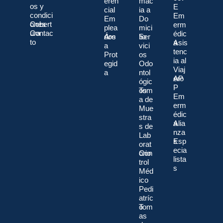
eren
mac
os y
E
cial
ia a
condici
Em
Em
Do
ones
Cobert
erm
plea
mici
ura
Contac
édic
dos
Áre
lio
Ser
to
a
Asis
a
vici
tenc
Prot
os
ia al
egid
Odo
Viaj
a
ntol
ero
AP
ógic
P
os
Tom
Em
a de
erm
Mue
édic
stra
a
Alia
s de
nza
Lab
s
Esp
orat
ecia
orio
Con
lista
trol
s
Méd
ico
Pedi
atríc
o
Tom
as