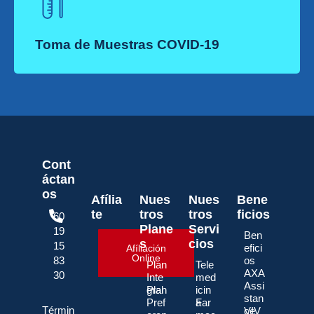
Toma de Muestras COVID-19
Cont
áctan
os
Afília
Nues
Nues
Bene
te
tros
tros
ficios
60
Plane
Servi
19
Ben
s
cios
15
efici
Afíliación
Online
83
os
Plan
Tele
AXA
30
Inte
med
Assi
gral
Plan
icin
stan
Pref
a
Far
Términ
ce
VIV